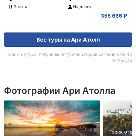
Завтрак
На двоих
355 666
₽
Все туры на Ари Атолл
Цены на туры получены от туроператоров сегодня в 02:43
по Калуге
Фотографии Ари Атолла
Пляж отеля