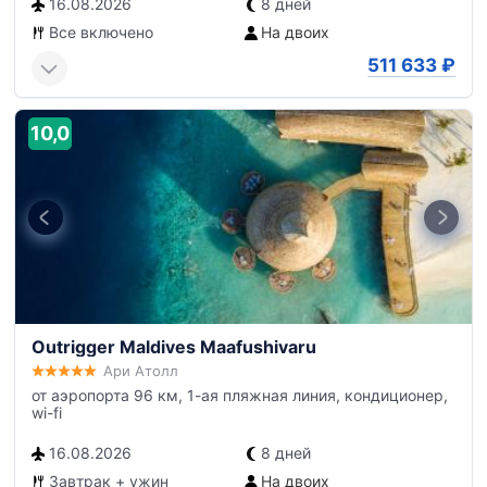
16.08.2026
8 дней
Все включено
На двоих
511 633
₽
10,0
Outrigger Maldives Maafushivaru
Ари Атолл
от аэропорта 96 км, 1-ая пляжная линия, кондиционер,
wi-fi
16.08.2026
8 дней
Завтрак + ужин
На двоих