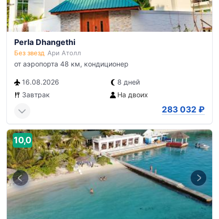
Perla Dhangethi
Без звезд
Ари Атолл
от аэропорта 48 км, кондиционер
16.08.2026
8 дней
Завтрак
На двоих
283 032
₽
10,0