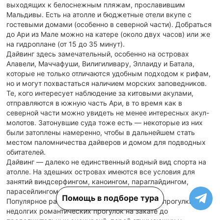
выходящих к белоснежным пляжам, прославившим
Мальдивы. Есть на атолле и бюджетные отели вкупе с
гостевыми домами (особенно в северной части). Добраться
до Ари из Мале можно на катере (около двух часов) или же
на гидроплане (от 15 до 35 минут).
Дайвинг здесь замечательный, особенно на островах
Алавели, Маччафуши, Вилигиливару, Эллаиду и Батала,
которые не только отличаются удобным подходом к рифам,
но и могут похвастаться наличием морских заповедников.
Те, кого интересует наблюдение за китовыми акулами,
отправляются в южную часть Ари, в то время как в
северной части можно увидеть не менее интересных акул-
молотов. Затонувшие суда тоже есть — некоторые из них
были затоплены намеренно, чтобы в дальнейшем стать
местом паломничества дайверов и домом для подводных
обитателей.
Дайвинг — далеко не единственный водный вид спорта на
атолле. На здешних островах имеются все условия для
занятий виндсерфингом, каноингом, параглайдингом,
парасейлингом и катанием на водных санях.
Помощь в подборе тура
Популярное развлечение на Ари — лодочные прогулки, от
недолгих романтических прогулок на закате до