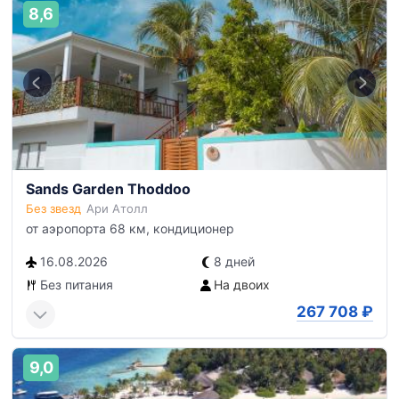
8,6
Sands Garden Thoddoo
Без звезд
Ари Атолл
от аэропорта 68 км, кондиционер
16.08.2026
8 дней
Без питания
На двоих
267 708
₽
9,0