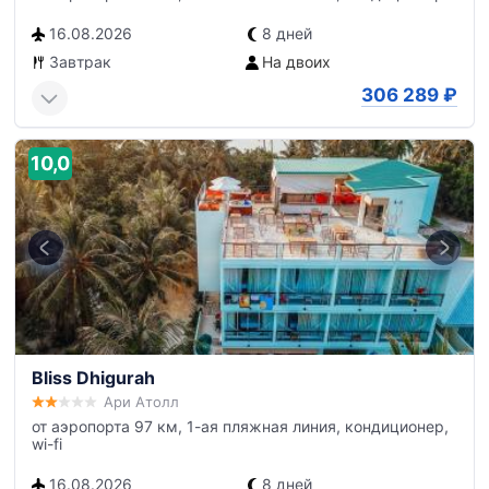
16.08.2026
8 дней
Завтрак
На двоих
306 289
₽
10,0
Bliss Dhigurah
Ари Атолл
от аэропорта 97 км, 1-ая пляжная линия, кондиционер,
wi-fi
16.08.2026
8 дней