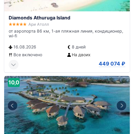
Diamonds Athuruga Island
Ари Атолл
от аэропорта 86 км, 1-ая пляжная линия, кондиционер,
wi-fi
16.08.2026
8 дней
Все включено
На двоих
449 074
₽
10,0