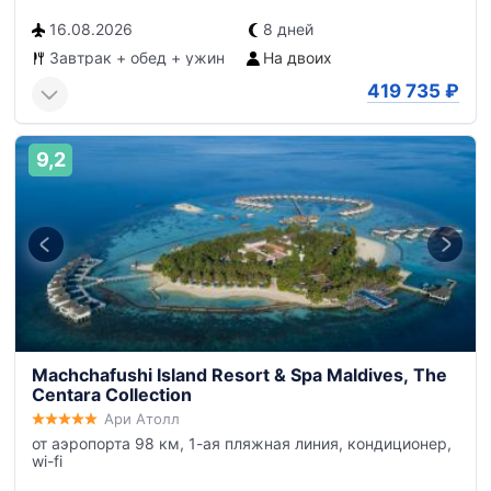
16.08.2026
8 дней
Завтрак + обед + ужин
На двоих
419 735
₽
9,2
Machchafushi Island Resort & Spa Maldives, The
Centara Collection
Ари Атолл
от аэропорта 98 км, 1-ая пляжная линия, кондиционер,
wi-fi