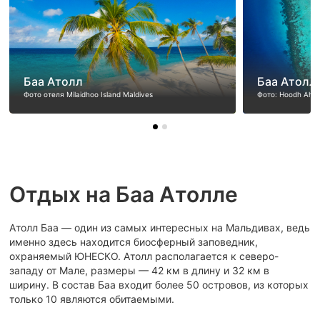
Баа Атолл
Баа Атолл
Фото отеля Milaidhoo Island Maldives
Фото: Hoodh Ahm
Отдых на Баа Атолле
Атолл Баа — один из самых интересных на Мальдивах, ведь
именно здесь находится биосферный заповедник,
охраняемый ЮНЕСКО. Атолл располагается к северо-
западу от Мале, размеры — 42 км в длину и 32 км в
ширину. В состав Баа входит более 50 островов, из которых
только 10 являются обитаемыми.