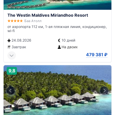
The Westin Maldives Miriandhoo Resort
Баа Атолл
от аэропорта 112 км, 1-ая пляжная линия, кондиционер,
wi-fi
24.08.2026
10 дней
Завтрак
На двоих
479 381
₽
9,8