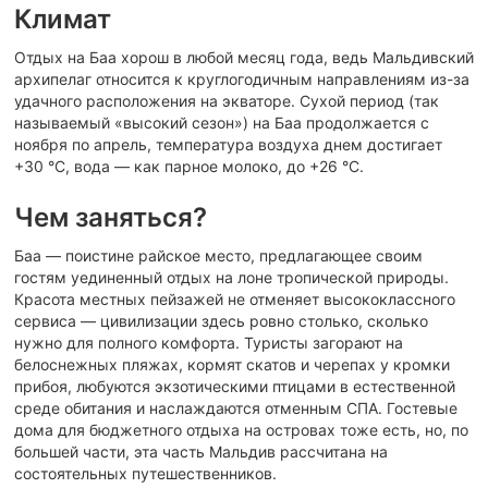
Климат
Отдых на Баа хорош в любой месяц года, ведь Мальдивский
архипелаг относится к круглогодичным направлениям из-за
удачного расположения на экваторе. Сухой период (так
называемый «высокий сезон») на Баа продолжается с
ноября по апрель, температура воздуха днем достигает
+30 °C, вода — как парное молоко, до +26 °C.
Чем заняться?
Баа — поистине райское место, предлагающее своим
гостям уединенный отдых на лоне тропической природы.
Красота местных пейзажей не отменяет высококлассного
сервиса — цивилизации здесь ровно столько, сколько
нужно для полного комфорта. Туристы загорают на
белоснежных пляжах, кормят скатов и черепах у кромки
прибоя, любуются экзотическими птицами в естественной
среде обитания и наслаждаются отменным СПА. Гостевые
дома для бюджетного отдыха на островах тоже есть, но, по
большей части, эта часть Мальдив рассчитана на
состоятельных путешественников.