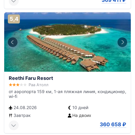
369 411
₽
5,4
Reethi Faru Resort
Раа Атолл
от аэропорта 159 км, 1-ая пляжная линия, кондиционер,
wi-fi
24.08.2026
10 дней
Завтрак
На двоих
360 658
₽