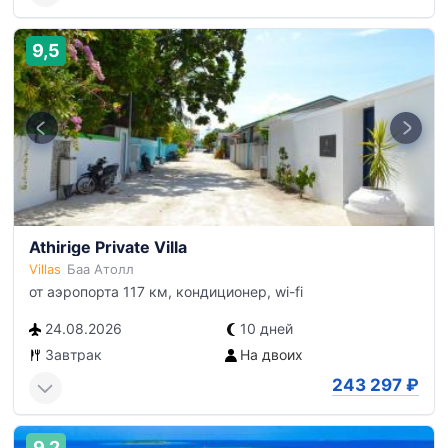
9,5
Athirige Private Villa
Villas
Баа Атолл
от аэропорта 117 км, кондиционер, wi-fi
24.08.2026
10 дней
Завтрак
На двоих
243 297
₽
9,2