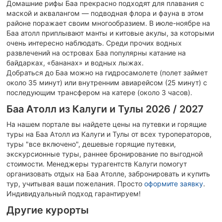
Домашние рифы Баа прекрасно подходят для плавания с
маской и аквалангом — подводная флора и фауна в этом
районе поражает своим многообразием. В июле-ноябре на
Баа атолл приплывают манты и китовые акулы, за которыми
очень интересно наблюдать. Среди прочих водных
развлечений на островах Баа популярны катание на
байдарках, «бананах» и водных лыжах.
Добраться до Баа можно на гидросамолете (полет займет
около 35 минут) или внутренним авиарейсом (25 минут) с
последующим трансфером на катере (около 3 часов).
Баа Атолл из Калуги и Тулы 2026 / 2027
На нашем портале вы найдете цены на путевки и горящие
туры на Баа Атолл из Калуги и Тулы от всех туроператоров,
туры "все включено", дешевые горящие путевки,
экскурсионные туры, раннее бронирование по выгодной
стоимости. Менеджеры турагентств Калуги помогут
организовать отдых на Баа Атолле, забронировать и купить
тур, учитывая ваши пожелания.
Просто
оформите заявку
.
Индивидуальный подход гарантируем!
Другие курорты