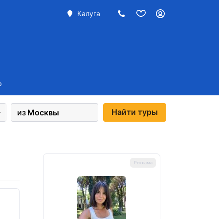
Калуга
р
Найти
туры