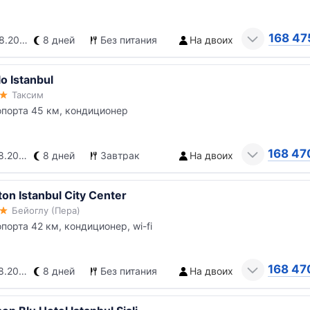
168 47
.2026
8 дней
Без питания
На двоих
o Istanbul
Таксим
опорта 45 км, кондиционер
168 47
.2026
8 дней
Завтрак
На двоих
on Istanbul City Center
Бейоглу (Пера)
опорта 42 км, кондиционер, wi-fi
168 47
.2026
8 дней
Без питания
На двоих