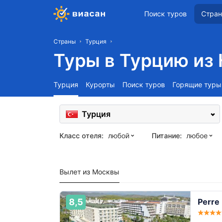
Поиск туров
Стра
Страны
Турция
Туры в Турцию из 
Турция
Курорты
Поиск туров
Горящие туры
Турция
Класс отеля:
любой
Питание:
любое
Вылет из Москвы
8,5
Perre 