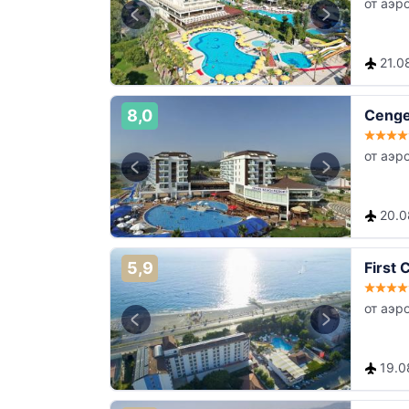
от аэр
21.08
8,0
Cenge
от аэр
20.08
5,9
First 
от аэр
19.08