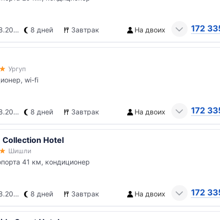
172 33
.2026
8 дней
Завтрак
На двоих
Ургуп
ионер, wi-fi
172 33
.2026
8 дней
Завтрак
На двоих
Collection Hotel
Шишли
опорта 41 км, кондиционер
172 33
.2026
8 дней
Завтрак
На двоих