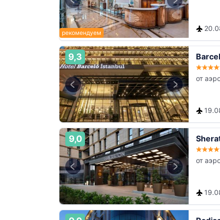
20.08
9,3
Barcel
от аэр
19.08
9,0
Sherat
от аэр
19.08