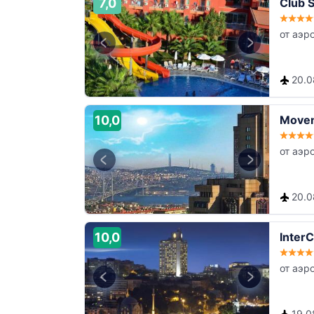
7,0
Club S
от аэр
20.08
10,0
Moven
от аэр
20.08
10,0
InterC
от аэр
19.08