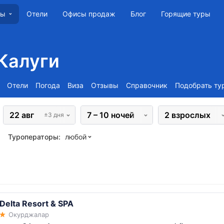
Отели
Офисы продаж
Блог
Горящие туры
ны
Калуги
Отели
Погода
Виза
Отзывы
Справочник
Подобрать ту
22 авг
7 – 10 ночей
2 взрослых
±3 дня
Туроператоры:
любой
Delta Resort & SPA
Окурджалар