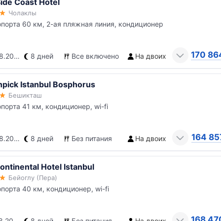
ide Coast Hotel
Чолаклы
опорта 60 км, 2-ая пляжная линия, кондиционер
170 86
.2026
8 дней
Все включено
На двоих
pick Istanbul Bosphorus
Бешикташ
опорта 41 км, кондиционер, wi-fi
164 85
.2026
8 дней
Без питания
На двоих
ontinental Hotel Istanbul
Бейоглу (Пера)
опорта 40 км, кондиционер, wi-fi
168 47
.2026
8 дней
Без питания
На двоих