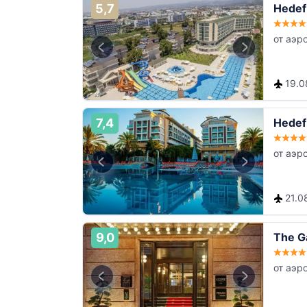
5,7
Hedef
от аэр
19.08
7,4
Hedef
от аэр
21.08
9,0
The Ga
от аэр