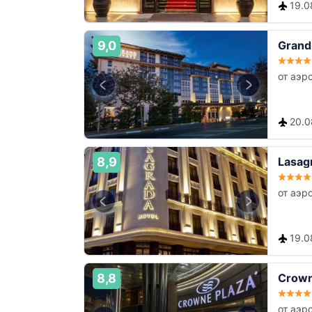
19.08
9,0
Grand 
от аэр
20.08
8,9
Lasagr
от аэр
19.08
8,8
Crown
от аэр