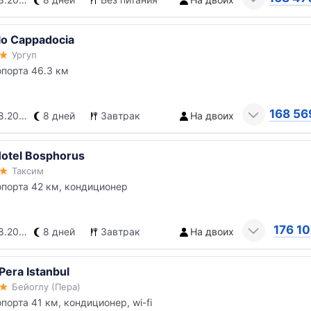
lo Cappadocia
Ургуп
опорта 46.3 км
168 56
.2026
8 дней
Завтрак
На двоих
Hotel Bosphorus
Таксим
опорта 42 км, кондиционер
176 10
.2026
8 дней
Завтрак
На двоих
Pera Istanbul
Бейоглу (Пера)
опорта 41 км, кондиционер, wi-fi