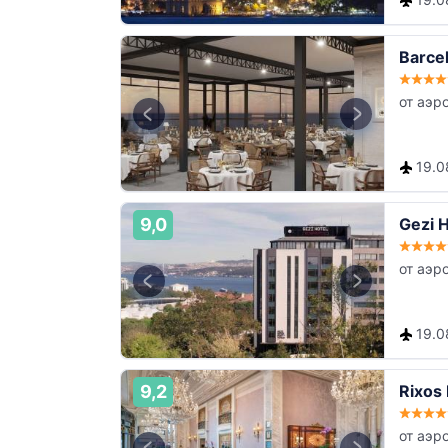
Barce
от аэр
19.08
9,0
Gezi 
от аэр
19.08
9,2
Rixos 
от аэр