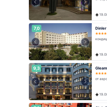
19.08
7,0
Dinler
кондиц
19.08
9,3
Gleam 
от аэр
19.08